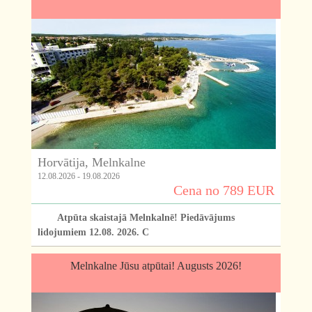
Horvātija, Melnkalne
12.08.2026 - 19.08.2026
Cena no 789 EUR
Atpūta skaistajā Melnkalnē! Piedāvājums
lidojumiem 12.08. 2026. C
Melnkalne Jūsu atpūtai! Augusts 2026!