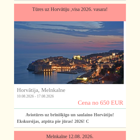
Tūres uz Horvātiju ,visa 2026. vasara!
Horvātija, Melnkalne
10.08.2026 - 17.08.2026
Cena no 650 EUR
Aviotūres uz brīnišķīgo un saulaino Horvātiju!
Ekskursijas, atpūta pie jūras! 2026! C
Melnkalne 12.08. 2026.