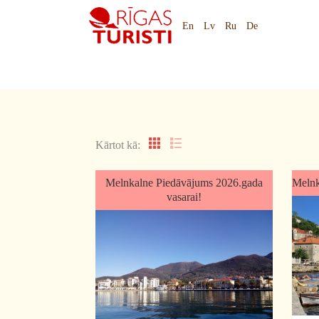
#tivata#melnkalne#aviolidojums#rigasturisti
#tivata#melnkalne#aviolidojums#rig
En
Lv
Ru
De
Kārtot kā:
Melnkalne Piedāvājums 2026.gada
Melnk
vasarai!