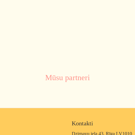
Mūsu partneri
Kontakti
Dzirnavu iela 43, Rīga LV1010