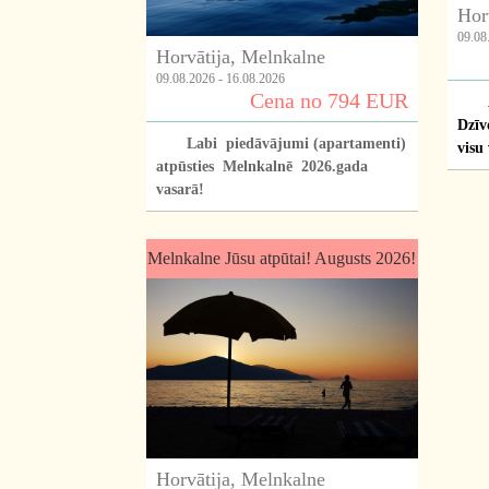
Hor
09.08
Horvātija, Melnkalne
09.08.2026 - 16.08.2026
Cena no 794 EUR
Dzīv
Labi piedāvājumi (apartamenti)
visu
atpūsties Melnkalnē 2026.gada
vasarā!
Melnkalne Jūsu atpūtai! Augusts 2026!
Horvātija, Melnkalne