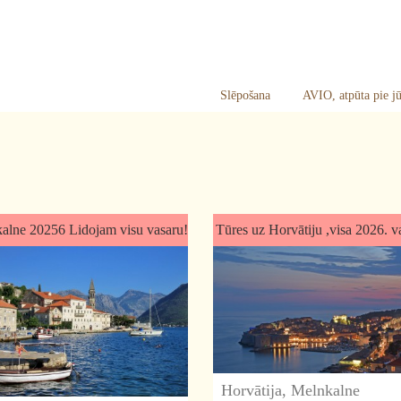
asturisti
Slēpošana
AVIO, atpūta pie jū
alne 20256 Lidojam visu vasaru!
Tūres uz Horvātiju ,visa 2026. v
Horvātija, Melnkalne