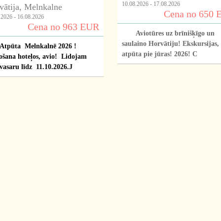
10.08.2026 - 17.08.2026
vātija, Melnkalne
Cena no 650 
.2026 - 16.08.2026
Cena no 963 EUR
Aviotūres uz brīnišķīgo un
saulaino Horvātiju! Ekskursijas,
Atpūta Melnkalnē 2026 !
atpūta pie jūras! 2026! C
ošana hoteļos, avio! Lidojam
 vasaru līdz 11.10.2026.J