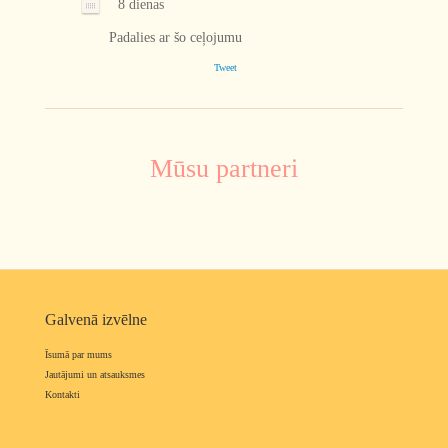
8 dienas
Padalies ar šo ceļojumu
Tweet
Mūsu partneri
Galvenā izvēlne
Īsumā par mums
Jautājumi un atsauksmes
Kontakti