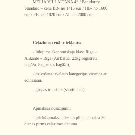
MELIA VILLAITANA 4* / Benidorm/
Standard – cena BB- no 1415 eur / HB- no 1600
eur / FB- no 1820 eur / AI- no 2000 eur
Ceļazīmes cenā ir iekļauts:
- lidojums ekonomiskajā klasē Rīga –
Alikante – Rīga (AirBaltic, 23kg reģistrētā
bagāža, 8kg rokas bagāža),
- dzīvošana izvēlētās kategorijas viesnīcā ar
ēdināšanu,
- grupas transfers (shuttle bus).
Apmaksas nosacījumi:
- priekšapmaksa 20% un pilna apmaksa 30
dienas pirms ceļazīmes datuma.