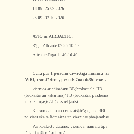
18.09.-25.09.2026.
25.09.-02.10.2026.
AVIO ar AIRBALTIC:
Rīga- Alicante 07:25-10:40
Alicante-Rīga 11:40-16:40
Cena par 1 personu divvietīgā numurā ar
AVIO, transfēriem , periods 7naktis/8dienas ,
viesnīca ar ēdināšanu BB(brokastis)/ HB
(brokastis un vakariņas)/ FB (brokastis, pusdienas
un vakariņas)/ AI (viss iekļauts)
Katram datumam cenas atšķirīgas, atkarībā
no vietu skaita lidmašīnā un viesnīcas pieejamības.
Par konkrētu datumu, viesnīcu, numura tipu
lūdzu jautāt mūsu birojā .