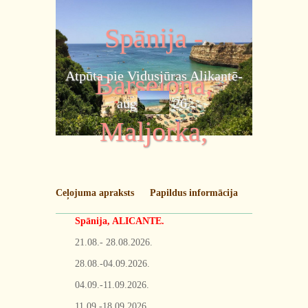
Spānija -
Atpūta pie Vidusjūras Alikantē-
Barselona,
aug.,sept. 26.
Maljorka,
Malaga
Ceļojuma apraksts
Papildus informācija
Spānija, ALICANTE.
21.08.- 28.08.2026.
28.08.-04.09.2026.
04.09.-11.09.2026.
11.09.-18.09.2026.