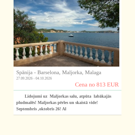
Spānija - Barselona, Maljorka, Malaga
27.09.2026 - 04.10.2026
Cena no 813 EUR
Lidojumi uz Maljorkas salu, atpūta labākajās
pludmalēs! Maljorkas pērles un skaistā vide!
Septembris ,oktobris 26! Al