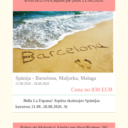
BARSELONA,atpūta pie jūras 21.08.2026.
Spānija - Barselona, Maljorka, Malaga
21.08.2026 - 28.08.2026
Cena no 838 EUR
Bella La Espana! Atpūta skaistajos Spānijas
kurortos 21.08.-28.08.2026. Al
Palma de Maljorka! Atpūta pie jūras!Rudens 26!