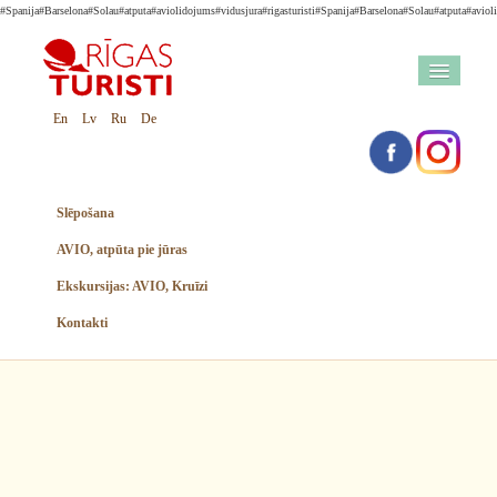
#Spanija#Barselona#Solau#atputa#aviolidojums#vidusjura#rigasturisti
#Spanija#Barselona#Solau#atputa#avioli
En
Lv
Ru
De
Slēpošana
AVIO, atpūta pie jūras
Ekskursijas: AVIO, Kruīzi
Kontakti