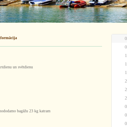
nformācija
0
0
1
1
rtdienu un svētdienu
1
2
2
2
0
 nododamo bagāžu 23 kg katram
0
0