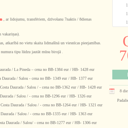
1
1
ām
, ar lidojumu, transfēriem, dzīvošanu 7naktis / 8dienas
1
n vakariņas).
, atkarībā no vietu skaita lidmašīnā un viesnīcas pieejamības.
7
 numura tipu lūdzu jautāt mūsu birojā .
rada / La Pineda – cena no BB-1384 eur / HB- 1428 eur
aurada / Salou - cena no BB- 1349 eur / HB- 1377 eur
ta Daurada / Salou / - cena no BB-1362 eur / HB- 1428 eur
8 die
rada / Salou / - cena no BB-1296 eur / HB- 1326 eur
Padali
a Daurada / Salou / - cena no BB-1264 eur / HB- 1321 eur
urada / Salou / - cena no BB-1335 eur / HB- 1363 eur
 Daurada / Salou/ - cena no BB-1277 eur / HB- 1306 eur