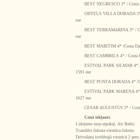
BEST NEGRESCO 3* / Costa Dau
OHTELS VILLA DORADA 3* / Co
eur
BEST TERRAMARINA 3* / Costa
eur
BEST MARITIM 4* /Costa Daura
BEST CAMBRILS 4* / Costa Dau
ESTIVAL PARK SILMAR 4* / Co
1591 eur
BEST PUNTA DORADA 4* /Costa
ESTIVAL PARK MARENA 4* / Co
1627 eur
CESAR AUGUSTUS 3* / Costa D
Cenā iekļauts
:
Lidojums turp-atpakaļ. Air Baltic
Transfērs lidosta-viesnīca-lidosta
Dzīvošana izvēlētajā viesnīcā 2 pers