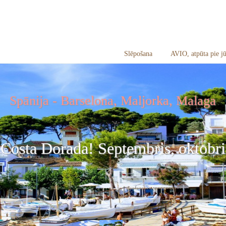
Slēpošana
AVIO, atpūta pie jū
Spānija - Barselona, Maljorka, Malaga
 Costa Dorada! Septembris, oktobri