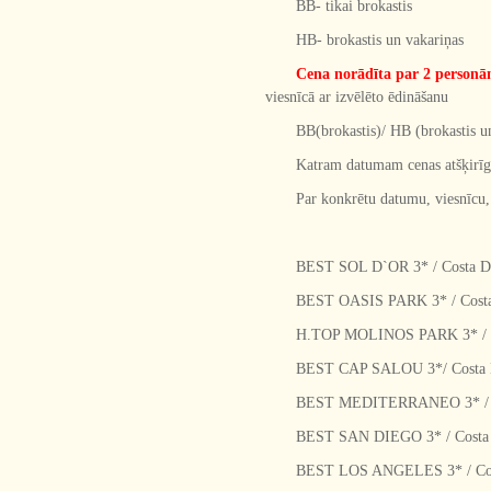
BB- tikai brokastis
HB- brokastis un vakariņas
Cena norādīta par 2 person
viesnīcā ar izvēlēto ēdināšanu
BB(brokastis)/ HB (brokastis u
Katram datumam cenas atšķirīgas
Par konkrētu datumu, viesnīcu,
BEST SOL D`OR 3* / Costa Dau
BEST OASIS PARK 3* / Costa D
H.TOP MOLINOS PARK 3* / Cos
BEST CAP SALOU 3*/ Costa Dau
BEST MEDITERRANEO 3* / Cost
BEST SAN DIEGO 3* / Costa Da
BEST LOS ANGELES 3* / Costa