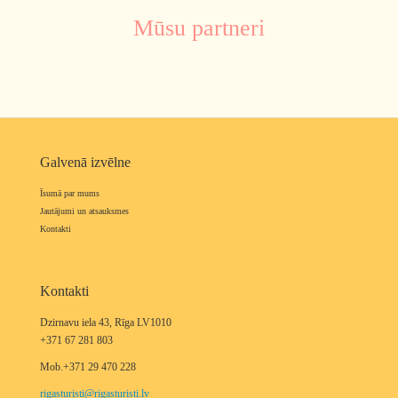
Mūsu partneri
Galvenā izvēlne
Īsumā par mums
Jautājumi un atsauksmes
Kontakti
Kontakti
Dzirnavu iela 43, Rīga LV1010
+371 67 281 803
Mob.+371 29 470 228
rigasturisti@rigasturisti.lv