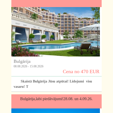
Bulgārija
08.08.2026 - 15.08.2026
Cena no 470 EUR
Skaistā Bulgārija Jūsu atpūtai! Lidojumi visu
vasaru! T
Bulgārija,labi piedāvājumi!28.08. un 4.09.26.